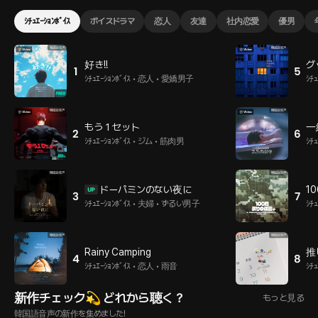
ｼﾁｭｴｰｼｮﾝﾎﾞｲｽ
ボイスドラマ
恋人
友達
社内恋愛
優男
好き!!
グ
1
5
ｼﾁｭｴｰｼｮﾝﾎﾞｲｽ • 恋人 • 愛嬌男子
ｼﾁ
もう１セット
一
2
6
ｼﾁｭｴｰｼｮﾝﾎﾞｲｽ • ジム • 筋肉男
ｼﾁ
ドーパミンのない夜に
1
3
7
ｼﾁｭｴｰｼｮﾝﾎﾞｲｽ • 夫婦 • ずるい男子
ｼﾁ
Rainy Camping
推
4
8
ｼﾁｭｴｰｼｮﾝﾎﾞｲｽ • 恋人 • 雨音
ｼﾁ
新作チェック💫 どれから聴く？
もっと見る
韓国語音声の新作を集めました!