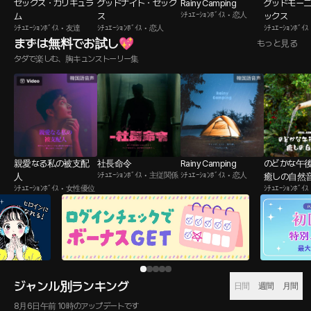
セックス・カリキュラ
グッドナイト・セック
Rainy Camping
グッドモー
ｼﾁｭｴｰｼｮﾝﾎﾞｲｽ • 恋人
ム
ス
ックス
ｼﾁｭｴｰｼｮﾝﾎﾞｲｽ • 友達
ｼﾁｭｴｰｼｮﾝﾎﾞｲｽ • 恋人
ｼﾁｭｴｰｼｮﾝﾎﾞｲｽ
まずは無料でお試し💖
もっと見る
タダで楽しむ、胸キュンストーリー集
親愛なる私の被支配
社長命令
Rainy Camping
のどかな午
ｼﾁｭｴｰｼｮﾝﾎﾞｲｽ • 主従関係
ｼﾁｭｴｰｼｮﾝﾎﾞｲｽ • 恋人
人
癒しの自然
ｼﾁｭｴｰｼｮﾝﾎﾞｲｽ • 女性優位
ｼﾁｭｴｰｼｮﾝﾎﾞｲ
1
2
3
4
5
ジャンル別ランキング
日間
週間
月間
8月6日午前 10時のアップデートです