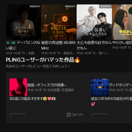
ドーパミンのな
秘密の周波数 69.999
大公も侯爵も好きなん
やらかし彼
ｼﾁｭｴｰｼｮﾝﾎﾞｲ
い夜に
MHz
だもん
ｼﾁｭｴｰｼｮﾝﾎﾞｲｽ • 夫婦
ｼﾁｭｴｰｼｮﾝﾎﾞｲｽ • 見知らぬ
ｼﾁｭｴｰｼｮﾝﾎﾞｲｽ • 逆ハーレ
男
ム
PLINGユーザーがハマった作品🔥
PLINGユーザーのレビューを見てみましょう！
挑発~オフィスでの情事~
グッドホリデ
ｼﾁｭｴｰｼｮﾝﾎﾞｲｽ•社内恋愛•言葉責め
ｼﾁｭｴｰｼｮﾝﾎﾞｲｽ
Sな感じが最高すぎます🥹💖🫶🏻
彼女にめろめろな彼氏が可愛す
💕
p**********1
コメント
p**********1