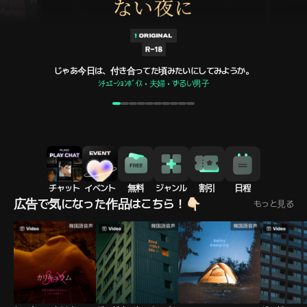
じゃあ今日は、付き合ってた頃みたいにしてみようか。
じゃあ今日は、付き合ってた頃みたいにしてみようか。
ｼﾁｭｴｰｼｮﾝﾎﾞｲｽ • 夫婦 • ずるい男子
ｼﾁｭｴｰｼｮﾝﾎﾞｲｽ • 夫婦 • ずるい男子
1
2
3
4
5
6
7
8
9
10
チャット
イベント
無料
ジャンル
割引
日程
広告で気になった作品はこちら！👇🏻
もっと見る