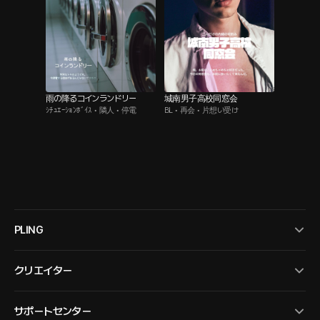
雨の降るコインランドリー
城南男子高校同窓会
ｼﾁｭｴｰｼｮﾝﾎﾞｲｽ • 隣人 • 停電
BL • 再会 • 片想い受け
PLING
クリエイター
サポートセンター