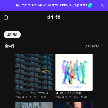
毎日ログイン＆ラッキーくじ引きでPLINGがどんどん貯まる！
인기 작품
오리지널
全4件
人気作品順
グッドモーニング・セックス
MBTI : 16タイプの彼氏
ｼﾁｭｴｰｼｮﾝﾎﾞｲｽ • 恋人 • 優男
ｼﾁｭｴｰｼｮﾝﾎﾞｲｽ • 彼氏 • MBTI