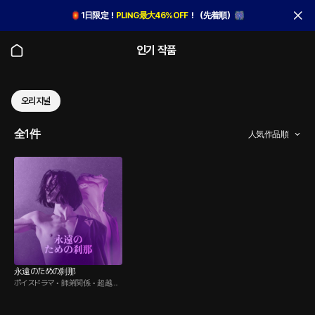
🏮
1日限定！
PLING最大46％OFF
！（先着順）🎆
인기 작품
오리지널
全1件
人気作品順
永遠のための刹那
ボイスドラマ • 師弟関係 • 超越し
た存在