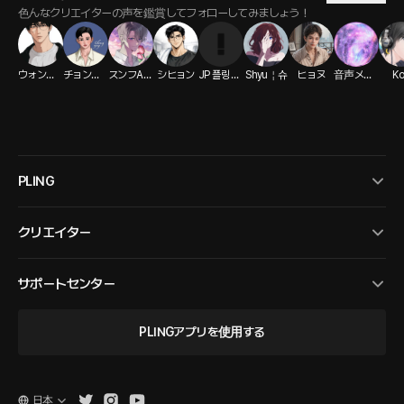
色んなクリエイターの声を鑑賞してフォローしてみましょう！
ウォンジェ
チョンリョンASMR
スンフASMR
シヒョン
JP 플링 크리에이터
Shyu￤슈
ヒョヌ
音声メッセージを送りました
K
PLING
クリエイター
サポートセンター
PLINGアプリを使用する
日本