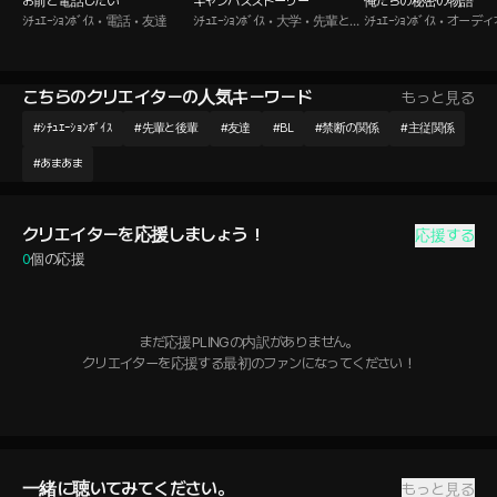
お前と電話したい
キャンパスストーリー
俺たちの秘密の物語
ｼﾁｭｴｰｼｮﾝﾎﾞｲｽ • 電話 • 友達
ｼﾁｭｴｰｼｮﾝﾎﾞｲｽ • 大学 • 先輩と後
ｼﾁｭｴｰｼｮﾝﾎﾞｲｽ • オー
輩
ク • 曖昧な関係
こちらのクリエイターの人気キーワード
もっと見る
#
ｼﾁｭｴｰｼｮﾝﾎﾞｲｽ
#
先輩と後輩
#
友達
#
BL
#
禁断の関係
#
主従関係
#
あまあま
クリエイターを応援しましょう！
応援する
0
個の応援
まだ応援PLINGの内訳がありません。

クリエイターを応援する最初のファンになってください！
一緒に聴いてみてください。
もっと見る