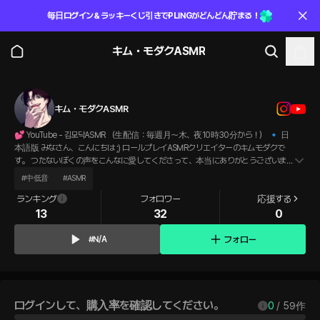
毎日ログイン＆ラッキーくじ引きでPLINGがどんどん貯まる！
キム・モダクASMR
キム・モダクASMR
💕 YouTube - 김모닥ASMR （生配信：毎週月〜木、夜10時30分から！） 🔹 日
本語版 みなさん、こんにちは ;) ロールプレイASMRクリエイターのキムモダクで
す。 つたないぼくの声をこんなに愛してくださって、本当にありがとうございま
す。 もし少しでも僕の声がみなさんの癒しになれたなら、それだけで大満足で
#
中低音
#
ASMR
す！
ランキング
フォロワー
応援する
13
32
0
フォロー
#N/A
ログインして、購入率を確認してください。
0
 / 
59
作