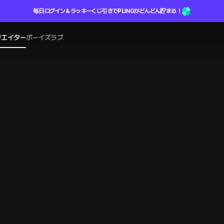
毎日ログイン＆ラッキーくじ引きでPLINGがどんどん貯まる！
リエイター
ボーイズラブ