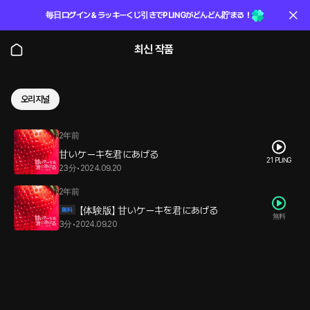
毎日ログイン＆ラッキーくじ引きでPLINGがどんどん貯まる！
최신 작품
오리지널
2年前
甘いケーキを君にあげる
21 PLING
23分
•
2024.09.20
2年前
【体験版】 甘いケーキを君にあげる
無料
3分
•
2024.09.20