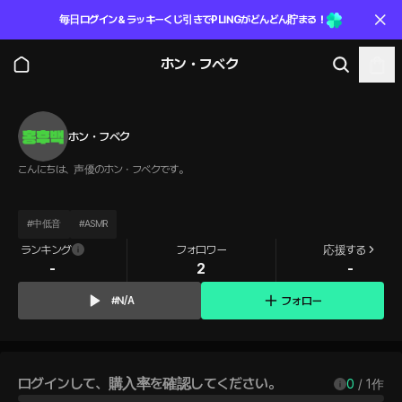
毎日ログイン＆ラッキーくじ引きでPLINGがどんどん貯まる！
ホン・フベク
ホン・フベク
こんにちは、声優のホン・フベクです。
#
中低音
#
ASMR
ランキング
フォロワー
応援する
-
2
-
フォロー
#N/A
ログインして、購入率を確認してください。
0
 / 
1
作