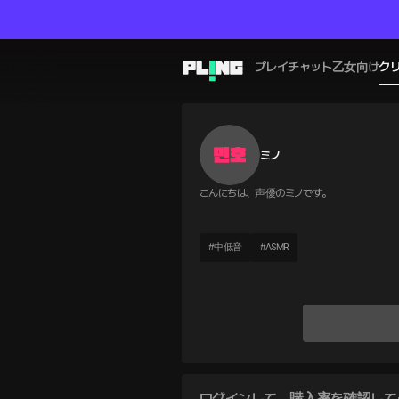
プレイチャット
乙女向け
ク
ミノ
こんにちは、声優のミノです。
#
中低音
#
ASMR
ログインして、購入率を確認して