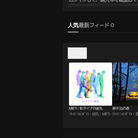
人気
最新
フィード 0
오리지널
MBTI : 16タイプの彼氏
車中泊の夜
ｼﾁｭｴｰｼｮﾝﾎﾞｲｽ • 彼氏 • MBTI
ｼﾁｭｴｰｼｮﾝﾎﾞｲｽ •
途男