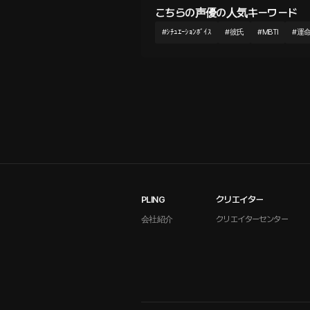
こちらの声優の人気キーワード
#
ｼﾁｭｴｰｼｮﾝﾎﾞｲｽ
#
彼氏
#
MBTI
#
運
PLING
クリエイター
会社紹介
クリエイターセンター