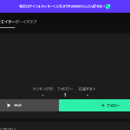
毎日ログイン＆ラッキーくじ引きでPLINGがどんどん貯まる！
リエイター
ボーイズラブ
ランキング
フォロワー
応援する
-
1
-
フォロー
#N/A
ください。