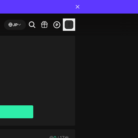
JP
0
 / 
17
作