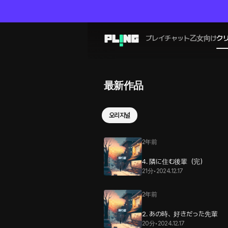
プレイチャット
乙女向け
ク
最新作品
오리지널
2年前
4. 隣に住む後輩（完）
21分
•
2024.12.17
2年前
2. あの時、好きだった先輩
20分
•
2024.12.17