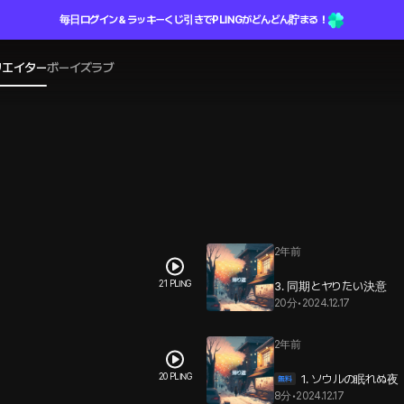
毎日ログイン＆ラッキーくじ引きでPLINGがどんどん貯まる！
リエイター
ボーイズラブ
2年前
21 PLING
3. 同期とヤりたい決意
20分
•
2024.12.17
2年前
20 PLING
1. ソウルの眠れぬ夜
8分
•
2024.12.17