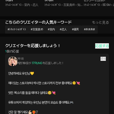
YABIN
YA-BIN
セクシーでエロい
ｼﾁｭｴｰｼｮﾝﾎﾞｲｽ • 室内 • 恋人
ｼﾁｭｴｰｼｮﾝﾎﾞｲｽ • 言葉責め • 知的
ｼﾁｭｴｰｼｮﾝﾎﾞｲｽ • BDSM 
セクシー男子
こちらのクリエイターの人気キーワード
もっと見る
#
ｼﾁｭｴｰｼｮﾝﾎﾞｲｽ
#
言葉責め
#
室内
#
恋人
#
優男
#
あまあま
クリエイターを応援しましょう！
応援する
1
個の応援
1年前
通報
카즈19
様が 
17PLING
を応援しました！
안녕하세요 유빈님💛

재미있는 스토리부터 섹시한 스토리까지 전부 좋아해요🫠💘

멋진 목소리를 들을 때마다 설레요🥺💘

유튜브에서 게임하는 유빈님 본연의 모습도 좋아해요🎮

건강 잘 챙기세요💪🏻❤️‍🔥⋆͛
