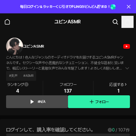
毎日ログイン＆ラッキーくじ引きでPLINGがどんどん貯まる！
ユビンASMR
ユビンASMR
こんにちは！色んなジャンルのオーディオドラマをお届けするユビンASMRチャン
ネルです。 セクシーな声や小悪魔的なシチュエーション、不健全な題材と笑いま
で、幅広いストーリーと素敵な声でみんなを魅了します！よろしくお願いしま
す！:)💛
#
美声
#
ASMR
ランキング
フォロワー
応援する
4
137
1
フォロー
#N/A
ログインして、購入率を確認してください。
0
 / 
107
作