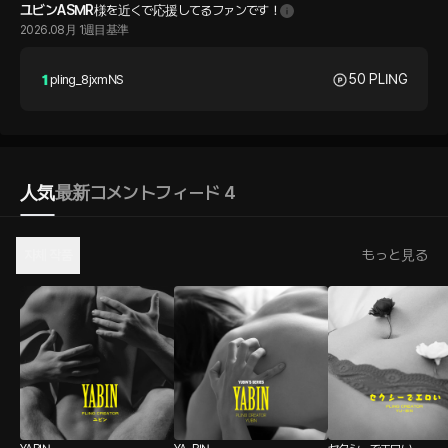
ユビンASMR
様を近くで応援してるファンです！
2026.08月 1週目基準
50 PLING
pling_8jxmNS
人気
最新
コメント
フィード 4
자체 작품
もっと見る