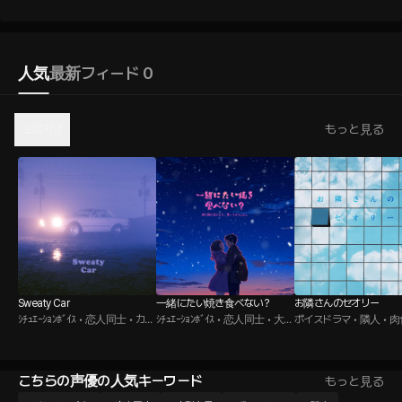
人気
最新
フィード 0
오리지널
もっと見る
Sweaty Car
一緒にたい焼き食べない？
お隣さんのセオリー
ｼﾁｭｴｰｼｮﾝﾎﾞｲｽ • 恋人同士 • カー
ｼﾁｭｴｰｼｮﾝﾎﾞｲｽ • 恋人同士 • 大型
ボイスドラマ • 隣人 • 
セックス
犬男
こちらの声優の人気キーワード
もっと見る