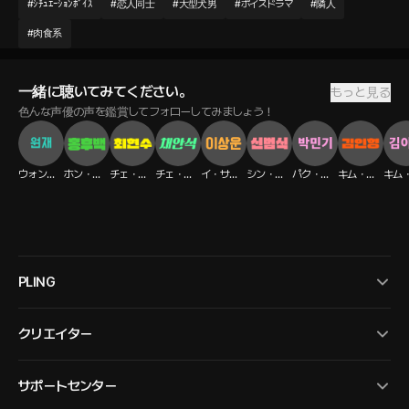
#
ｼﾁｭｴｰｼｮﾝﾎﾞｲｽ
#
恋人同士
#
大型犬男
#
ボイスドラマ
#
隣人
#
肉食系
一緒に聴いてみてください。
もっと見る
色んな声優の声を鑑賞してフォローしてみましょう！
ウォンジェ
ホン・フベク
チェ・ヒョンス
チェ・アンソク
イ・サンウン
シン・ボムシク
パク・ミンギ
キム・イニョン
PLING
クリエイター
サポートセンター