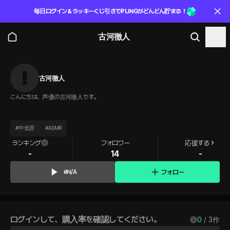
毎日ログイン＆ラッキーくじ引きでPLINGがどんどん貯まる！
古河徹人
古河徹人
こんにちは、声優の古河徹人です。
#
中低音
#
ASMR
ランキング
フォロワー
応援する
-
14
-
フォロー
#N/A
ログインして、購入率を確認してください。
0
 / 
3
作