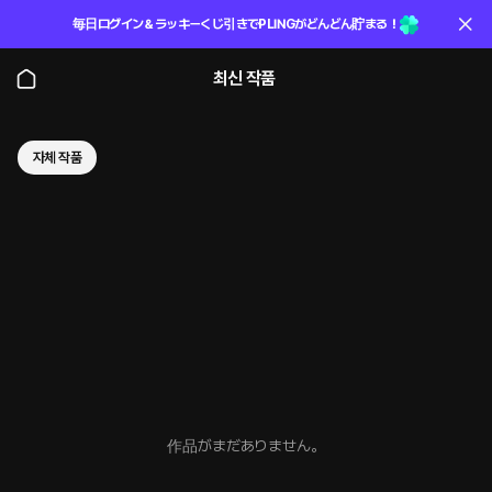
毎日ログイン＆ラッキーくじ引きでPLINGがどんどん貯まる！
최신 작품
자체 작품
作品がまだありません。