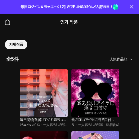
毎日ログイン＆ラッキーくじ引きでPLINGがどんどん貯まる！
인기 작품
자체 작품
全5件
人気作品順
毎日荷物を届けてくれるちょっ
食えないアイツに沼る口付け
ｼﾁｭｴｰｼｮﾝﾎﾞｲｽ • 一人暮らしの部
BL • 一人暮らしの部屋 • 執着攻め
と強引なお兄さん
屋 • 悪い男