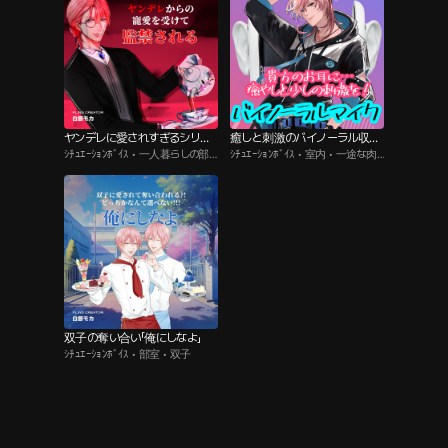
ヤンデレに愛されすぎるシリー
癒しと刺激のバイノーラル収録
ｼﾁｭｴｰｼｮﾝﾎﾞｲｽ • 一人暮らしの部
ｼﾁｭｴｰｼｮﾝﾎﾞｲｽ • 室内 • 一途な肉
ズ
集
屋 • 調教/奴隷
食系男子
双子の奪い合い「俺にしなよ」
ｼﾁｭｴｰｼｮﾝﾎﾞｲｽ • 部室 • 双子