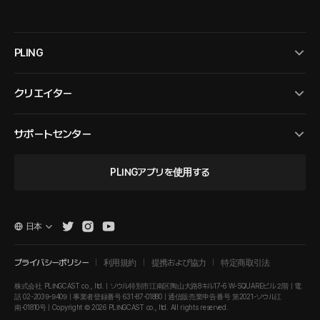
PLING
クリエイター
サポートセンター
PLINGアプリを使用する
日本
プライバシーポリシー
利用規約
提携および協力
特定商取引法
株式会社 PLINGCAST co., ltd. | ソウル特別市江南区陶山大路8キル17-6 W-SQUAREビル２階 | 電
話 02-2039-9409 | 事業者登録番号 631-87-01880 | 通信販売業申告番号 第2021-ソウル江
南-01810号 | Copyright © 2026 PLINGCAST co., ltd. All rights reserved.