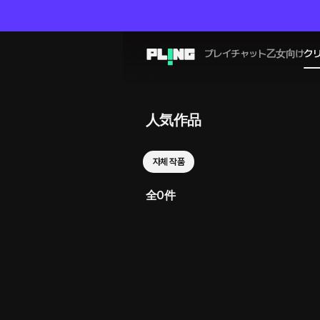
プレイチャット
乙女向け
ク
人気作品
자체 작품
全0件