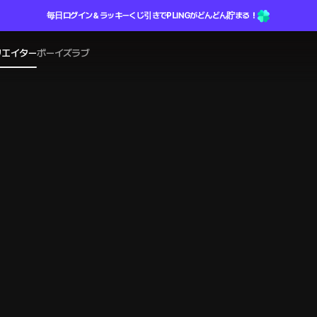
毎日ログイン＆ラッキーくじ引きでPLINGがどんどん貯まる！
リエイター
ボーイズラブ