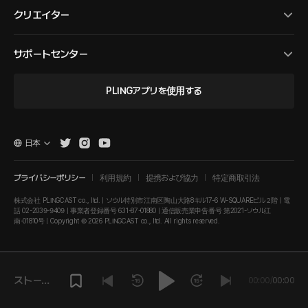
クリエイター
サポートセンター
PLINGアプリを使用する
日本
プライバシーポリシー
利用規約
提携および協力
特定商取引法
株式会社 PLINGCAST co., ltd. | ソウル特別市江南区陶山大路8キル17-6 W-SQUAREビル２階 | 電
話 02-2039-9409 | 事業者登録番号 631-87-01880 | 通信販売業申告番号 第2021-ソウル江
南-01810号 | Copyright © 2026 PLINGCAST co., ltd. All rights reserved.
ストーリ
00:00
/
00:00
ーを再生