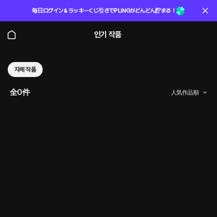
毎日ログイン＆ラッキーくじ引きでPLINGがどんどん貯まる！
인기 작품
자체 작품
全0件
人気作品順