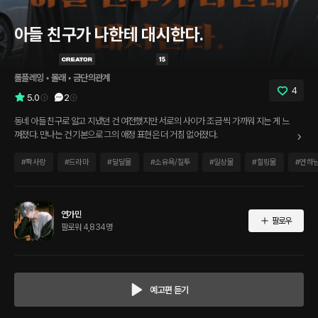
아들 친구가 나한테 대시한다.
롤플레잉
 • 
몰래
 • 
금단의관계
4
5.0
2
동네 아들 친구로 알고 지냈던 건 여전했지만 서로의 사이가 조금 씩 가까워 지는 게 느
껴졌다. 만나는 건 기본으로 그의 애정 표현은 더 거침 없어졌다.
#
짝사랑
#
드라마
#
달달물
#
소유욕/질투
#
일상물
#
힐링물
#
연하
연가민
팔로우
팔로워 4,834명
예고편 듣기