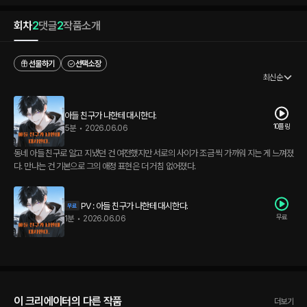
회차
2
댓글
2
작품소개
선물하기
선택소장
최신순
아들 친구가 나한테 대시한다.
10플링
5분
•
2026.06.06
동네 아들 친구로 알고 지냈던 건 여전했지만 서로의 사이가 조금 씩 가까워 지는 게 느껴졌
다. 만나는 건 기본으로 그의 애정 표현은 더 거침 없어졌다.
PV : 아들 친구가 나한테 대시한다.
무료
1분
•
2026.06.06
이 크리에이터의 다른 작품
더보기