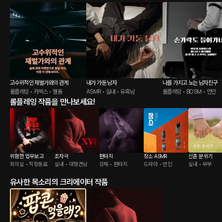
고수위적인 재벌가와의 관계
내가 가둔 남자
나를 가지고 노는 남자친구
롤플레잉 • 카섹스 • 멜돔
ASMR • 실내 • 유혹남
롤플레잉 • BDSM • 연인
롤플레잉 작품을 만나보세요!
위험한 업무보고
초자극
판타지
장소 ASMR
신혼 분위기
회의실 • 직장동료
실내 • 대형견남
강제 • 판타지
드라마 • 연인
실내 • 부부
유사한 목소리의 크리에이터 작품