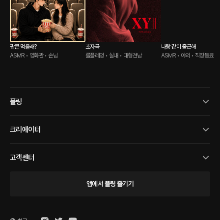
팝콘 먹을래?
초자극
나랑 같이 출근해
ASMR • 영화관 • 손님
롤플레잉 • 실내 • 대형견남
ASMR • 야외 • 직장동료
플링
크리에이터
고객센터
앱에서 플링 즐기기