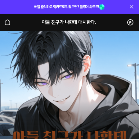
매일 출석하고 럭키드로우 뽑으면? 플링이 와르르!
아들 친구가 나한테 대시한다.