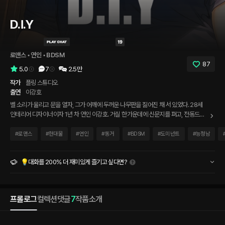
D.I.Y
로맨스
 • 
연인
 • 
BDSM
87
5.0
7
2.5만
작가
플링 스튜디오
출연
이강호
벨 소리가 울리고 문을 열자, 그가 어깨에 두꺼운 나무판을 짊어진 채 서 있었다. 28세
인테리어 디자이너이자 1년 차 연인 이강호. 거실 한가운데에 신문지를 펴고, 전동드릴
을 꺼내고, 작업화를 신었다. 톱밥 냄새 사이로 굵은 손목과 단정하게 걷어올린 셔츠 소
매가 움직인다. 너무 빤히 본 모양인지 '왜 자꾸 건드려, 위험하게.' 무심한 말투, 한 박자
#
로맨스
#
현대물
#
연인
#
동거
#
BDSM
#
도미넌트
#
능청남
늦게 웃는 눈. 한 시간 뒤 거실 한가운데에 의자가 완성됐다. 그런데 손잡이에, 앞쪽 다리
에, 정확한 간격으로 파인 홈이 있다. '이러려고 산 의자거든.' 처음부터, 알고 있었다는 얼
굴로.
💡대화를 200% 더 재미있게 즐기고 싶다면?
프롤로그
컬렉션
댓글
7
작품소개