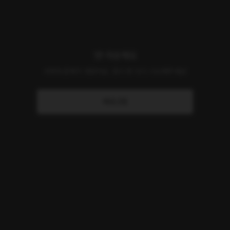
앗! 죄송해요
서버에 문제가 생겼어요. 잠시 후 다시 시도해주세요!
새로고침