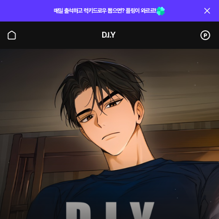
매일 출석하고 럭키드로우 뽑으면? 플링이 와르르!
D.I.Y