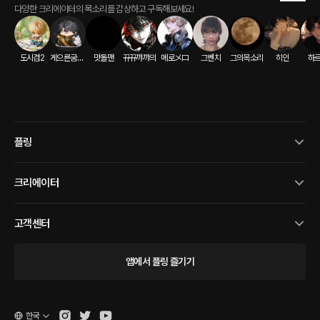
다양한 크리에이터의 목소리를 감상하고 구독해보세요!
도시겸2
게으른굼벵이
맛돌맨
뀨뀨꺄꺄의
메로メロ
그벤치
그의목소리
히인
하
플링
크리에이터
고객센터
앱에서 플링 즐기기
한국