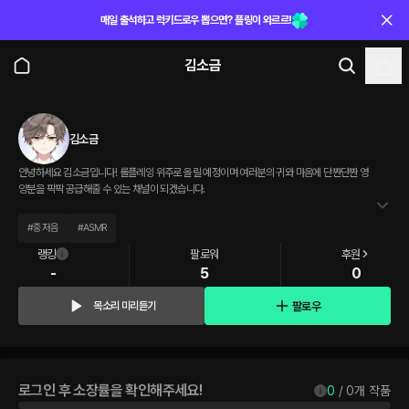
매일 출석하고 럭키드로우 뽑으면? 플링이 와르르!
김소금
김소금
안녕하세요 김소금입니다! 롤플레잉 위주로 올릴 예정이며 여러분의 귀와 마음에 단짠단짠 영
양분을 팍팍 공급해줄 수 있는 채널이 되겠습니다.
#
중저음
#
ASMR
랭킹
팔로워
후원
-
5
0
팔로우
목소리 미리듣기
로그인 후 소장률을 확인해주세요!
0
 / 
0
개 작품