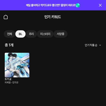
매일 출석하고 럭키드로우 뽑으면? 플링이 와르르!
인기 키워드
전체
BL
추리
미스터리
서양풍
총 1개
인기 작품 순
토끼굴
피폐물 • 집착공