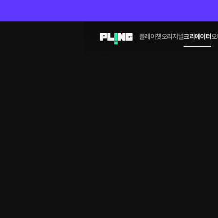
플레이챗
오리지널
크리에이터
오