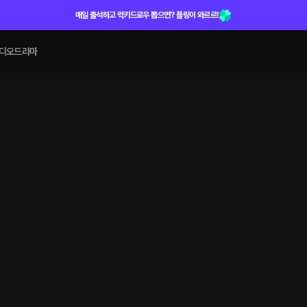
매일 출석하고 럭키드로우 뽑으면? 플링이 와르르!
디오드라마