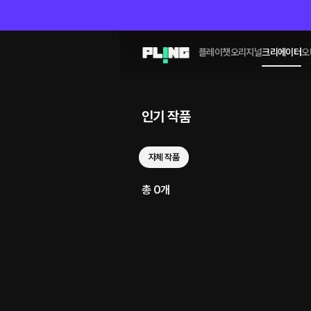
플레이챗
오리지널
크리에이터
오
인기 작품
자체 작품
총 0개