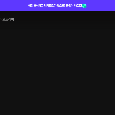
매일 출석하고 럭키드로우 뽑으면? 플링이 와르르!
디오드라마