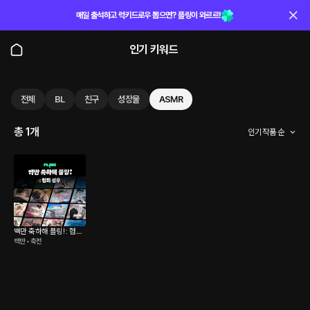
매일 출석하고 럭키드로우 뽑으면? 플링이 와르르!
인기 키워드
전체
BL
친구
성장물
ASMR
총 1개
인기 작품 순
백만 축하해 플링! : 협회
백만 • 축전
성우