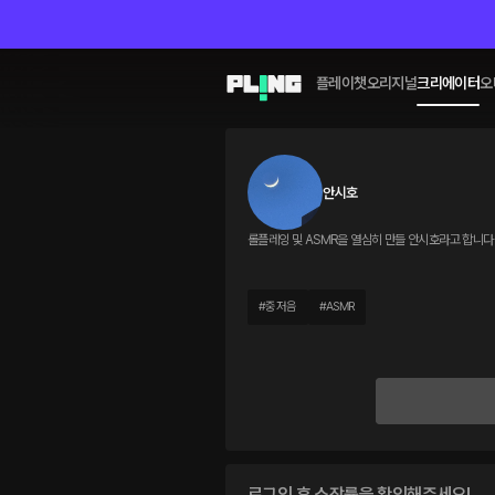
플레이챗
오리지널
크리에이터
오
안시호
롤플레잉 및 ASMR을 열심히 만들 안시호라고 합니다 
#
중저음
#
ASMR
로그인 후 소장률을 확인해주세요!