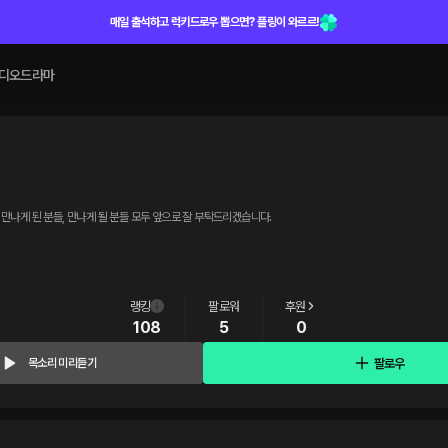
매일 출석하고 럭키드로우 뽑으면? 플링이 와르르!
디오드라마
만나게 된 분들, 만나게 될 분들 모두 앞으로 잘 부탁드리겠습니다.
랭킹
팔로워
후원
108
5
0
팔로우
목소리 미리듣기