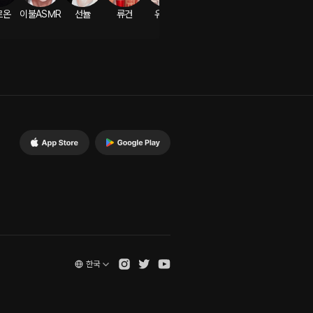
르온
이불ASMR
선뉼
류건
유빼미
아이레
도겸
한국