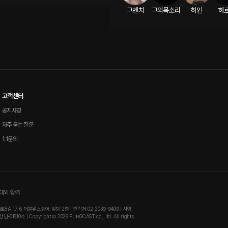
그벤치
그의목소리
히인
하
고객센터
공지사항
자주 묻는 질문
1:1문의
 대외 협력
 17-6 더블유스퀘어 빌딩 2층 | 연락처 02-2039-9409 | 사업
0호 | Copyright © 2026 PLINGCAST co., ltd. All rights