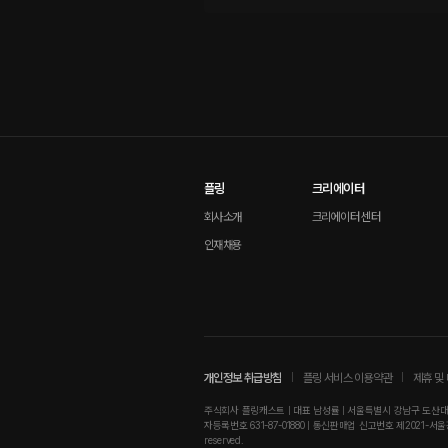
플링
크리에이터
회사소개
크리에이터 센터
인재채용
개인정보 취급방침
플링 서비스 이용약관
제휴 및
주식회사 플링캐스트 | 대표 남성률 | 서울특별시 강남구 도산대로8길
자등록번호 631-87-01880 | 통신판매업 신고번호 제2021-서울강남-0181
reserved.