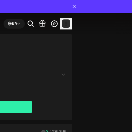
KR
0
 / 
0
개 작품