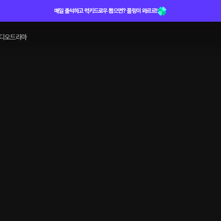
매일 출석하고 럭키드로우 뽑으면? 플링이 와르르!
디오드라마