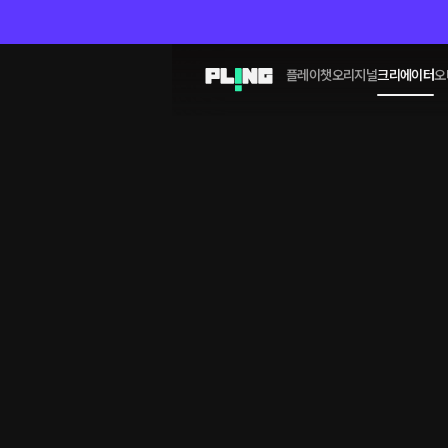
플레이챗
오리지널
크리에이터
오