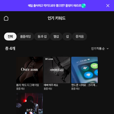
매일 출석하고 럭키드로우 뽑으면? 플링이 와르르!
인기 키워드
전체
롤플레잉
돔과 섭
멜섭
섭
중저음
총 4개
인기 작품 순
돔의 하드 디그래이딩
예뻐해주세요
핸드폰 너머로 : 크리에이
롤플레잉
롤플레잉
롤플레잉
터 워니.ver