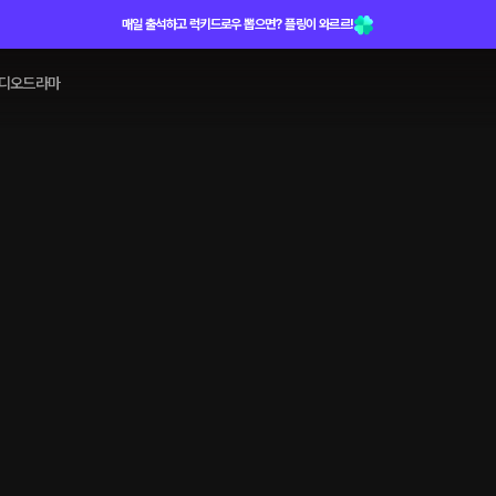
매일 출석하고 럭키드로우 뽑으면? 플링이 와르르!
디오드라마