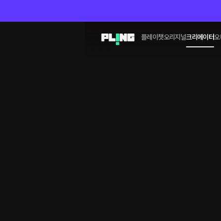
플레이챗
오리지널
크리에이터
오