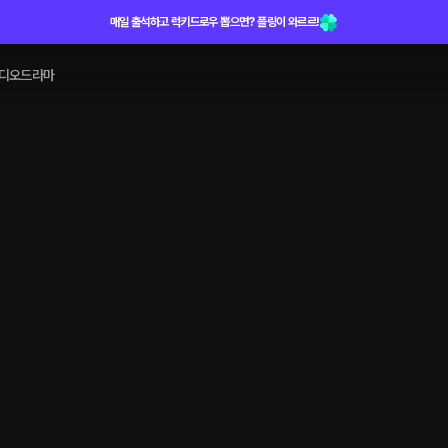
매일 출석하고 럭키드로우 뽑으면? 플링이 와르르!
디오드라마