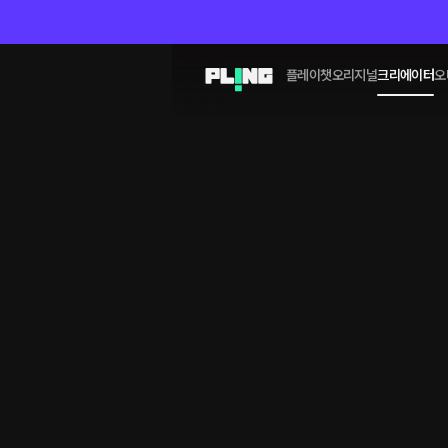
플레이챗
오리지널
크리에이터
오