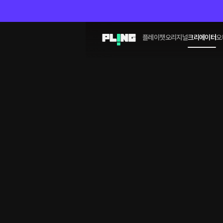
플레이챗
오리지널
크리에이터
오