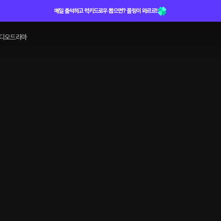
매일 출석하고 럭키드로우 뽑으면? 플링이 와르르!
디오드라마