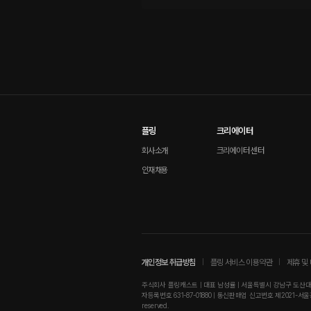
플링
크리에이터
회사소개
크리에이터 센터
인재채용
개인정보 취급방침
플링 서비스 이용약관
제휴 및
주식회사 플링캐스트 | 대표 남성률 | 서울특별시 강남구 도산대로8길
자등록번호 631-87-01880 | 통신판매업 신고번호 제2021-서울강남-0181
reserved.