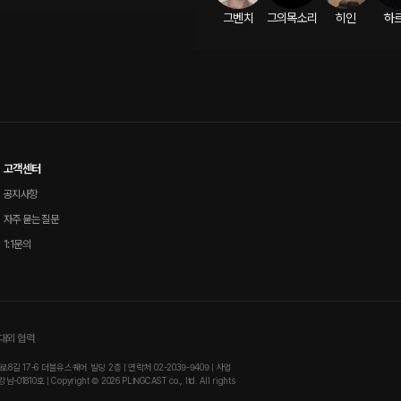
그벤치
그의목소리
히인
하
고객센터
공지사항
자주 묻는 질문
1:1문의
 대외 협력
 17-6 더블유스퀘어 빌딩 2층 | 연락처 02-2039-9409 | 사업
0호 | Copyright © 2026 PLINGCAST co., ltd. All rights