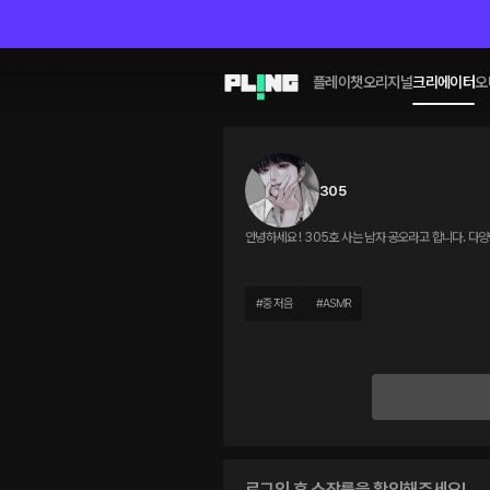
플레이챗
오리지널
크리에이터
오
305
안녕하세
#
중저음
#
ASMR
로그인 후 소장률을 확인해주세요!