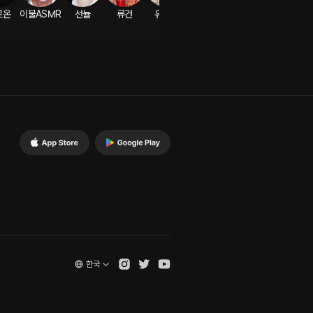
르온
이불ASMR
선뉼
류건
유빼미
아이레
도겸
한국