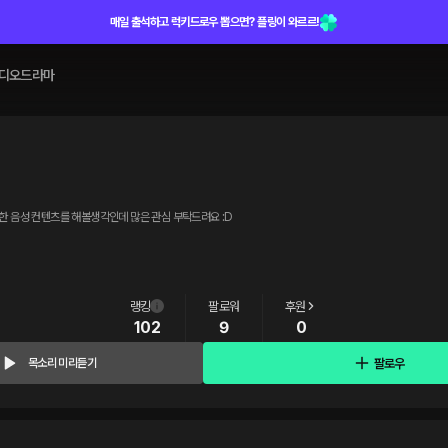
매일 출석하고 럭키드로우 뽑으면? 플링이 와르르!
디오드라마
요 ! 305호 사는 남자 공오라고 합니다. 다양한 음성 컨텐츠를 해볼생각인데 많은 관심 부탁드려요 :D
랭킹
팔로워
후원
102
9
0
팔로우
목소리 미리듣기