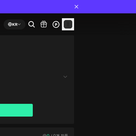
KR
0
 / 
0
개 작품