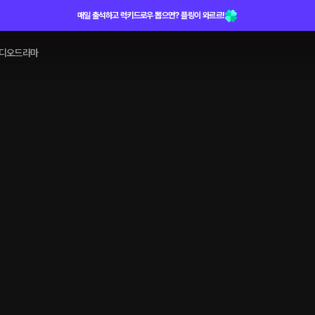
매일 출석하고 럭키드로우 뽑으면? 플링이 와르르!
디오드라마