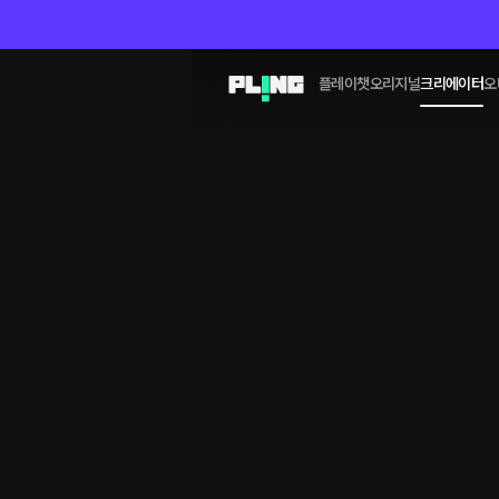
플레이챗
오리지널
크리에이터
오