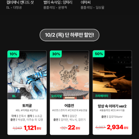
컬러제닉 캔디드 샷
별의 속삭임 : 양자리
아저씨
BL • 다정공
롤플레잉 • 운명적
롤플레잉 • 일상물