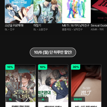
소년을 위로해줘!
하절기
MBTI : 16가지 남자친구
Sexual Guid
BL • 친구
BL • 소꿉친구
롤플레잉 • 남자친구
ASMR • 자위