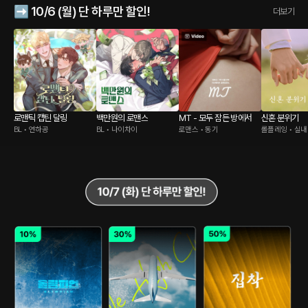
➡️ 10/6 (월) 단 하루만 할인!
더보기
로맨틱 캡틴 달링
백만원의 로맨스
MT - 모두 잠든 방에서
신혼 분위기
BL • 연하공
BL • 나이차이
로맨스 • 동기
롤플레잉 • 실내