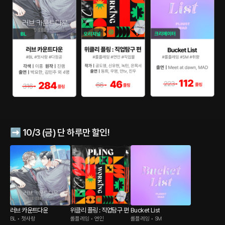
➡️ 10/3 (금) 단 하루만 할인!
러브 카운트다운
위클리 플링 : 직업탐구 편
Bucket List
BL • 첫사랑
롤플레잉 • 연인
롤플레잉 • SM