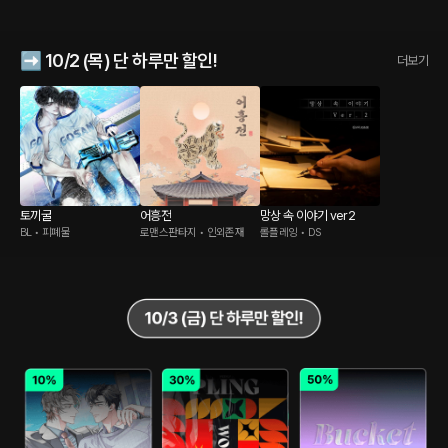
➡️ 10/2 (목) 단 하루만 할인!
더보기
토끼굴
어흥전
망상 속 이야기 ver2
BL • 피폐물
로맨스판타지 • 인외존재
롤플레잉 • DS