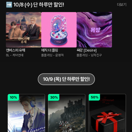
➡️ 10/8 (수) 단 하루만 할인!
더보기
캔버스에 유채
매직 더 플링
욕망 [Desire]
BL • 계약연애
롤플레잉 • 운명적
롤플레잉 • 남자친구