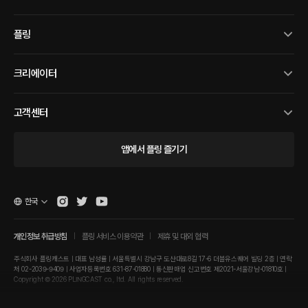
플링
크리에이터
고객센터
앱에서 플링 즐기기
한국
개인정보 취급방침
플링 서비스 이용약관
제휴 및 대외 협력
주식회사 플링캐스트 | 대표 남성률 | 서울특별시 강남구 도산대로8길 17-6 더블유스퀘어 빌딩 2층 | 연락
처 02-2039-9409 | 사업자등록번호 631-87-01880 | 통신판매업 신고번호 제2021-서울강남-01810호 |
Copyright © 2026 PLINGCAST co., ltd. All rights reserved.