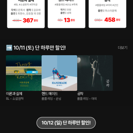
➡️ 10/11 (토) 단 하루만 할인!
더보기
이론과 실제
핸드 메이드
공작
BL • 소설원작
롤플레잉 • 손님
롤플레잉 • 야외