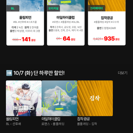
➡️ 10/7 (화) 단 하루만 할인!
더보기
올림피언
마일하이클럽
집착광공
BL • 선후배
로맨스 • 롤플레잉
롤플레잉 • 집착