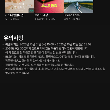
미스터 발렌타인
보이스 매칭
Friend zone
BL • 직장동료
롤플레잉 • 어플만남
로맨스 • 짝사랑