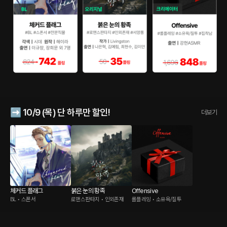
➡️ 10/9 (목) 단 하루만 할인!
더보기
체커드 플래그
붉은 눈의 황족
Offensive
BL • 스폰서
로맨스판타지 • 인외존재
롤플레잉 • 소유욕/질투