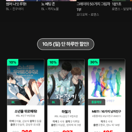
썸머 나잇 루팡!
노 베팅 존
그레이의 50가지 그림자
1분1초
BL • 친구사이
BL • 카지노물
로맨스 • 달달
1부
오디오북 • 로맨스