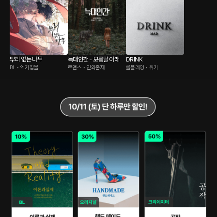
뿌리 없는 나무
늑대인간 - 보름달 아래
DRINK
BL • 역키잡물
로맨스 • 인외존재
롤플레잉 • 취기