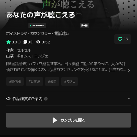
あなたの声が聴こえる
ボイスドラマ
 • 
カウンセラー
 • 
電話越し
16
3.0
0
3152
作家
セルセル
出演
ギョンス
ヨンジェ
【韓国語音声】 カフェを経営する私。日々業務に追われるうちに、人から評
価されることが怖くなり、心理カウンセリングを受けることに。担当カウン
セラーは男性。何より、声が素敵すぎてびっくり...。数週間に渡り、毎晩
電話で相談を続けた。そんなある日、カフェに一人のお客様が。声を聞い
#
現代物
#
日常系
#
優男
#
カフェ
た瞬間に気づいた。 あの…もしかして、橘さんですか？
作品鑑賞のご案内
サンプルを聞く