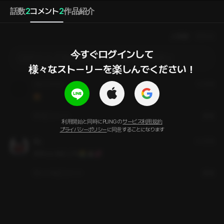
話数
2
コメント
2
作品紹介
人気順
最新順
今すぐログインして

ログインしてからコメントを作成してください
様々なストーリーを楽しんでください！
フリンフリン
1ヶ月前
😍
1
コメント
通報
利用開始と同時にPLINGの
サービス利用規約
プライバシーポリシー
に同意することになります
星y
3ヶ月前
かわいいなにこれ😭🙏🏻💞
いいね
コメント
通報