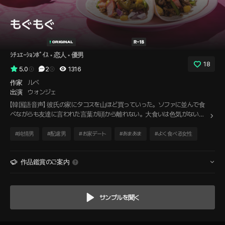
もぐもぐ
ｼﾁｭｴｰｼｮﾝﾎﾞｲｽ
 • 
恋人
 • 
優男
18
5.0
2
1316
作家
ルべ
出演
ウォンジェ
【韓国語音声】 彼氏の家にタコスを山ほど買っていった。ソファに並んで食
べながらも友達に言われた言葉が頭から離れない。大食いは色気がない
と。でも彼はこう言った。『お前が美味しそうに食べるのが大好きだ。ソー
スをつけて、ほっぺをパンパンにしてても、一番可愛い。』と。その言葉で
#
純情男
#
配慮男
#
お家デート
#
あまあま
#
よく食べる女性
悩みがスッと消えていく中、彼は笑ってこう付け加えた。『俺はそれより別
のものが食べたいんだけど。』
作品鑑賞のご案内
サンプルを聞く