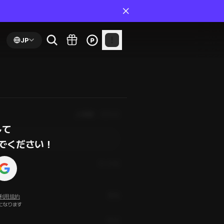
JP
人気順
最新順
て

でください！
10ヶ月前
通報
利用規約
になります
1年前