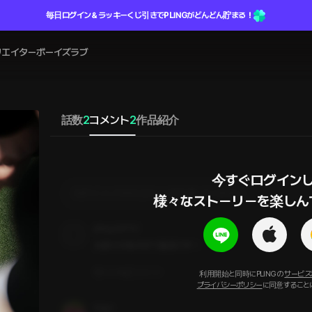
毎日ログイン＆ラッキーくじ引きでPLINGがどんどん貯まる！
リエイター
ボーイズラブ
話数
2
コメント
2
作品紹介
今すぐログインし
ログインしてからコメントを作成してください
様々なストーリーを楽しん
pling_EsF1L1
大胆さが良すぎて最高です！
いいね
コメント
利用開始と同時にPLINGの
サービス
プライバシーポリシー
に同意すること
ringo