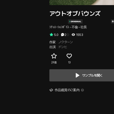
アウトオブバウンズ
ｼﾁｭｴｰｼｮﾝﾎﾞｲｽ
 • 
不倫
 • 
社長
5.0
2
1553
作家
ノクターン
出演
ドンヒ
評価
13
サンプルを聞く
作品鑑賞のご案内