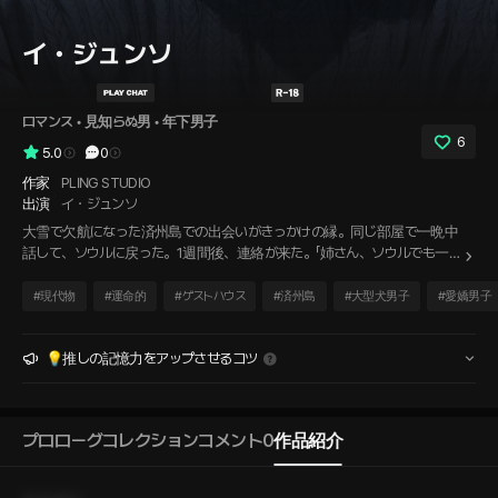
イ・ジュンソ
ロマンス
 • 
見知らぬ男
 • 
年下男子
6
5.0
0
作家
PLING STUDIO
出演
イ・ジュンソ
大雪で欠航になった済州島での出会いがきっかけの縁。同じ部屋で一晩中
話して、ソウルに戻った。1週間後、連絡が来た。「姉さん、ソウルでも一緒
にご飯を食べちゃだめですか？」旅で生まれた感情は、日常でも通用するも
のなのか。
#
現代物
#
運命的
#
ゲストハウス
#
済州島
#
大型犬男子
#
愛嬌男子
💡推しの記憶力をアップさせるコツ
プロローグ
コレクション
コメント
0
作品紹介