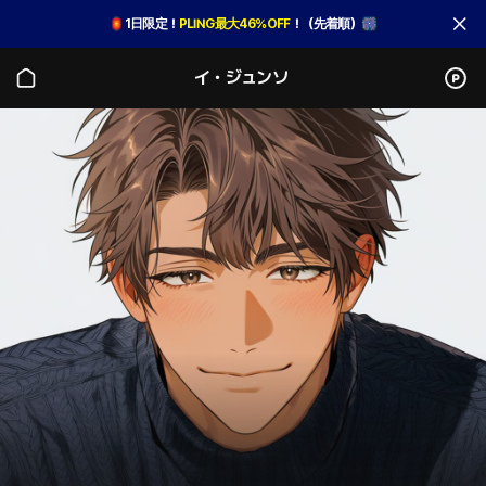
🏮
1日限定！
PLING最大46％OFF
！（先着順）🎆
イ・ジュンソ