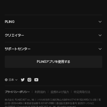
PLING
クリエイター
サポートセンター
PLINGアプリを使用する
日本
プライバシーポリシー
利用規約
提携および協力
特定商取引法
株式会社 PLINGCAST co., ltd. | ソウル特別市江南区陶山大路8キル17-6 W-SQUAREビル２階 | 電
話 02-2039-9409 | 事業者登録番号 631-87-01880 | 通信販売業申告番号 第2021-ソウル江
南-01810号 | Copyright © 2026 PLINGCAST co., ltd. All rights reserved.