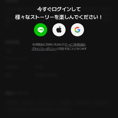
作品紹介
今すぐログインして

大雪で欠航になった済州島での出会いがきっかけの縁。同じ部屋で一晩中話
して、ソウルに戻った。1週間後、連絡が来た。「姉さん、ソウルでも一緒にご
様々なストーリーを楽しんでください！
飯を食べちゃだめですか？」旅で生まれた感情は、日常でも通用するものなの
か。
詳細情報
利用開始と同時にPLINGの
サービス利用規約
プライバシーポリシー
に同意することになります
作家
PLING STUDIO
オーディオ出演
イ・ジュンソ
年齢制限
R-18
製作
PLING STUDIO
関連キーワード
#
現代物
#
運命的
#
ゲストハウス
#
済州島
#
大型犬男子
#
愛嬌男子
#
かわいい男子
#
恥ずかしがり屋
#
いい感じ