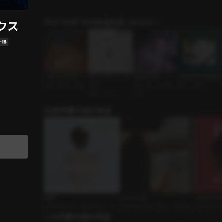
ｼﾁｭｴｰｼｮﾝﾎﾞｲｽの作品を見つけよう！
クス
一緒に抜け出す？
推しとのデート（ヒ
Vaping Shop
100日だから愛称を
先輩と後輩 • 絶倫
ョヌ）
店主と客 • 企み深
恋人 • 優男
優男 • ヒョヌ
い男
出演声優の他の作品
Milky
ヒソヒソ話
Peach Ca
ｼﾁｭｴｰｼｮﾝﾎﾞｲｽ • 恋人同士 • 入浴
ｼﾁｭｴｰｼｮﾝﾎﾞｲｽ • 恋人 • 大型犬男
ボイスドラマ
剤
この作家の他の作品
子