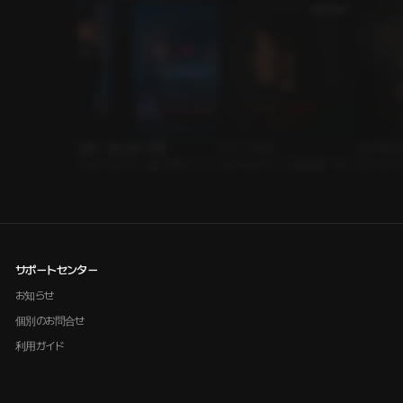
囁き、駆け抜ける夜
トイ・クラス
ロイヤルク
ｼﾁｭｴｰｼｮﾝﾎﾞｲｽ • 恋人同士 • テレ
ｼﾁｭｴｰｼｮﾝﾎﾞｲｽ • 主従関係 • 年下
ボイスドラマ
フォンセックス
男子
サポートセンター
お知らせ
個別のお問合せ
利用ガイド