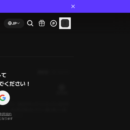
JP
最新順
第１話から
て

でください！
20 PLING
を覚ますと、彼氏がキッチンに立っているのが
。夕方、私が目を覚ましたら一緒に楽しく過
利用規約
たことって…？
になります