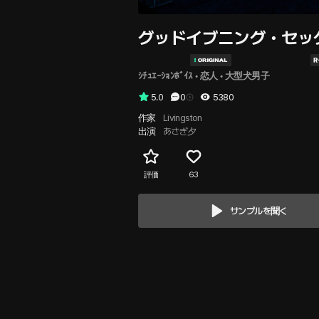
グッドイブニング・セッ
ｼﾁｭｴｰｼｮﾝﾎﾞｲｽ
 • 
恋人
 • 
大型犬男子
5.0
0
5380
作家
Livingston
出演
あさぎ夕
評価
63
サンプルを聞く