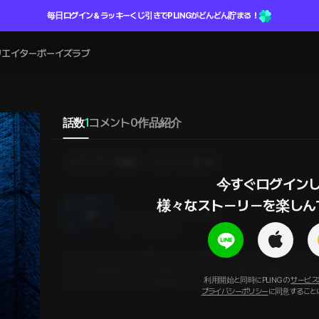
毎日ログイン＆ラッキーくじ引きでPLINGがどんどん貯まる！
リエイター
ボーイズラブ
話数
1
コメント
0
作品紹介
プレゼントを贈る
カートに入れる
今すぐログインし
様々なストーリーを楽しん
グッドイブニング・セックス
19分
•
2024.05.14
ある日の午後。知らぬ間にソファで昼寝をしてしまった。物音で目
見えた。食器を洗っている彼にそっと近づき、後ろから抱きしめる
利用開始と同時にPLINGの
サービス
ごせるように、あらかじめ家事を済ませてたって。彼が私としたかっ
プライバシーポリシー
に同意すること