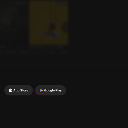
ラス
読み聞かせしてくれる男
Boat
ビハイ
 • 運命的 • 財閥男
ボイスドラマ • 恋人 • ASMR
ｼﾁｭｴｰｼｮﾝﾎﾞｲｽ • 婚約者 • 一途男
ｼﾁｭｴｰ
内恋愛