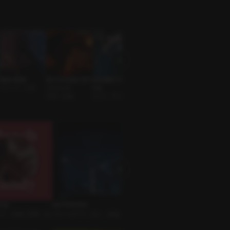
最後の残業
私たちは友達と呼ぶ
仮想通貨で大損し
口説きの鬼才
上から見てました
オフィス • 社長
ことにした
た女
先輩と後輩 • 肉食
サークル • 運動好
FWB • 絶倫
元カレ • 年上男子
系男子
の男
ndy
SUITE ROOM
グッドモーニング・セックス
シーク
 • 先輩と後輩 • 飴
ｼﾁｭｴｰｼｮﾝﾎﾞｲｽ • 恋人 • 絶倫
ｼﾁｭｴｰｼｮﾝﾎﾞｲｽ • 恋人 • 優男
ボイスド
室