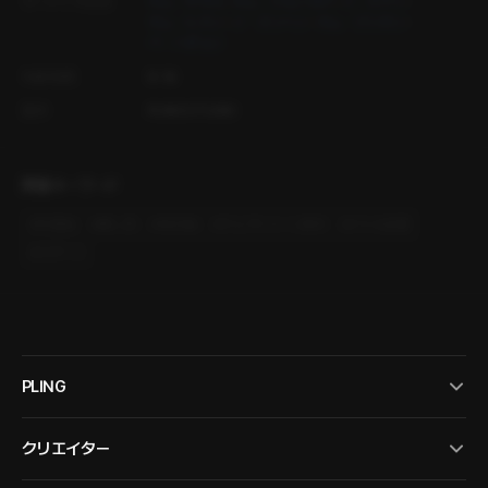
オーディオ出演
キム・ダオル
キム・ジョンヨプ
イ・スアン
キム・ヒスン
イ・スンヘン
キム・ジンホン
べ・ハギョン
年齢制限
R-18
製作
PLING STUDIO
関連キーワード
#
学園物
#
癒し系
#
現代物
#
ウェブトゥーン原作
#
バトル恋愛
#
スポーツ
PLING
クリエイター