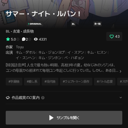
サマー・ナイト・ルパン！
BL
 • 
友達
 • 
成長物
43
5.0
2
4331
作家
Toyu
出演
キム・ダオル
キム・ジョンヨプ
イ・スアン
キム・ヒスン
イ・スンヘン
キム・ジンホン
べ・ハギョン
【韓国語音声】 人生で最も熱い時期、高校3年の夏。幼なじみのソジンは、
ユンの母親から頼まれて毎朝ユンを起こしに行っていた。しかし、ある日を
境にソジンの態度がおかしくなる。ユンのせいでソジンが彼女と別れたとい
う噂のせいだろうか？そんなふうに言い合いながら過ごしていたある日、ソ
#
学園物
#
癒し系
#
現代物
#
ウェブトゥーン原作
#
バトル恋愛
#
スポ
ジンがユンに言った。「お前のせいで、寮を出るんだ。」 チャ・ユン 役：キ
ム・ダオル キム・ソジン 役：キム・ジョンヨプ 体育教師 他 役：イ・スア
ン 音楽教師 他 役：キム・ヒスン 大学生 他 役：イ・スンヘン ルームメイ
作品鑑賞のご案内
ト 他 役：キム・ジンホン 女子学生 他 役：べ・ハギョン イラスト：Toyu
本作品はPLINGCAST株式会社の著作物であり、著作権法により保護され
ています。無断での録音や違法掲載・販売は、著作権・財産権の侵害とな
サンプルを聞く
り、損害賠償請求など法的措置の対象となる場合があります。