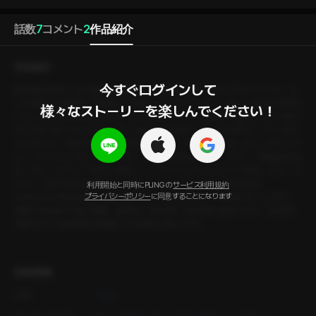
話数
7
コメント
2
作品紹介
作品紹介
今すぐログインして

【韓国語音声】 人生で最も熱い時期、高校3年の夏。幼なじみのソジンは、ユ
ンの母親から頼まれて毎朝ユンを起こしに行っていた。しかし、ある日を境に
様々なストーリーを楽しんでください！
ソジンの態度がおかしくなる。ユンのせいでソジンが彼女と別れたという噂の
せいだろうか？そんなふうに言い合いながら過ごしていたある日、ソジンがユ
ンに言った。「お前のせいで、寮を出るんだ。」 チャ・ユン 役：キム・ダオル キ
ム・ソジン 役：キム・ジョンヨプ 体育教師 他 役：イ・スアン 音楽教師 他
役：キム・ヒスン 大学生 他 役：イ・スンヘン ルームメイト 他 役：キム・ジ
ンホン 女子学生 他 役：べ・ハギョン イラスト：Toyu 本作品は
利用開始と同時にPLINGの
サービス利用規約
PLINGCAST株式会社の著作物であり、著作権法により保護されています。
プライバシーポリシー
に同意することになります
無断での録音や違法掲載・販売は、著作権・財産権の侵害となり、損害賠
償請求など法的措置の対象となる場合があります。
詳細情報
作家
Toyu