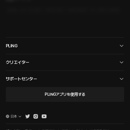
#
絶倫
#
ツンデレ男子
#
ずるい男子
#
濡れ場多め
#
一人暮らしの部屋
PLING
クリエイター
サポートセンター
PLINGアプリを使用する
日本