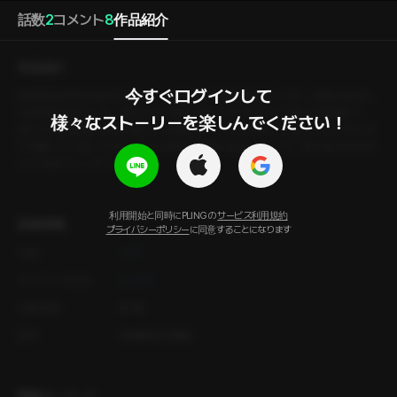
話数
2
コメント
8
作品紹介
作品紹介
今すぐログインして

【韓国語音声】 友達から恋人へ、その始まりは衝動的だったが、関係は安定し
た時期を迎えていた。恋人という名札をぶら下げながら、時には喧嘩をし、
様々なストーリーを楽しんでください！
時には幸せを感じながら過ごした時間が、いつしか1年。お互いのことを十分
に理解したと思った時、悩みは意外な瞬間に始まった。「で、君の好みは何な
の？ 性的ファンタジーのね。」
利用開始と同時にPLINGの
サービス利用規約
詳細情報
プライバシーポリシー
に同意することになります
作家
シデ
オーディオ出演
ヒョヌ
年齢制限
R-18
製作
PLING STUDIO
関連キーワード