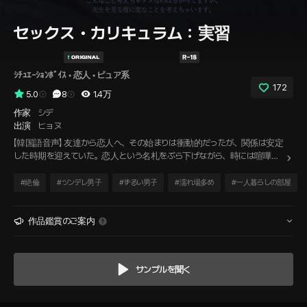
セックス・カリキュラム：実習
ｼﾁｭｴｰｼｮﾝﾎﾞｲｽ
 • 
恋人
 • 
ピュア系
172
5.0
8
1.4万
作家
シデ
出演
ヒョヌ
【韓国語音声】 友達から恋人へ、その始まりは衝動的だったが、関係は安定
した時期を迎えていた。恋人という名札をぶら下げながら、時には喧嘩を
し、時には幸せを感じながら過ごした時間が、いつしか1年。お互いのこと
を十分に理解したと思った時、悩みは意外な瞬間に始まった。「で、君の好
#
絶倫
#
ツンデレ男子
#
ずるい男子
#
濡れ場多め
#
一人暮らしの部屋
みは何なの？ 性的ファンタジーのね。」
作品鑑賞のご案内
サンプルを聞く