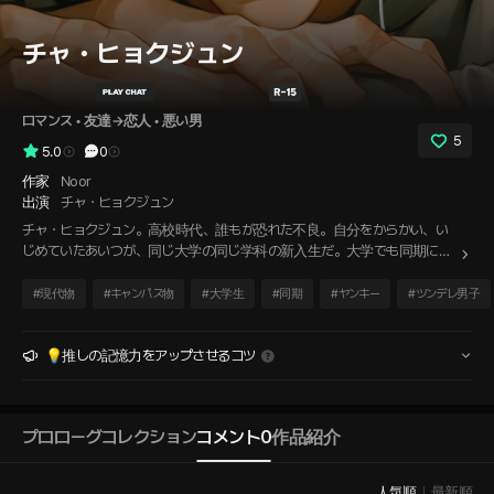
チャ・ヒョクジュン
ロマンス
 • 
友達→恋人
 • 
悪い男
5
5.0
0
作家
Noor
出演
チャ・ヒョクジュン
チャ・ヒョクジュン。高校時代、誰もが恐れた不良。自分をからかい、い
じめていたあいつが、同じ大学の同じ学科の新入生だ。大学でも同期に偉
そうにし、先輩に歯向かい、授業をサボり、課題をやらない。なのに一人
でいるとき、たまに――これじゃダメだと分かっている顔をする。
#
現代物
#
キャンパス物
#
大学生
#
同期
#
ヤンキー
#
ツンデレ男子
💡推しの記憶力をアップさせるコツ
プロローグ
コレクション
コメント
0
作品紹介
人気順
最新順