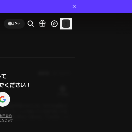
JP
最新順
第１話から
て

でください！
21 PLING
微かな期待を宿らせていた。モデルの経験は
極的だった。ここで脱いでと冗談で発した言
利用規約
いう言葉に男はこう答えた。「このまま、ここ
になります