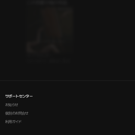
この作家の他の作品
イ
下男子
ヌードクロッキー
ｼﾁｭｴｰｼｮﾝﾎﾞｲｽ • 運命的 • 童貞
サポートセンター
お知らせ
個別のお問合せ
利用ガイド