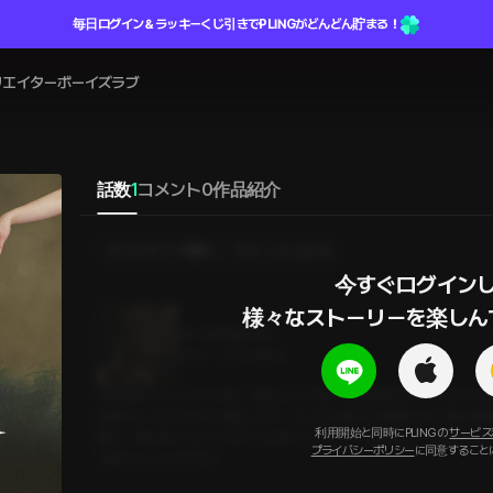
毎日ログイン＆ラッキーくじ引きでPLINGがどんどん貯まる！
リエイター
ボーイズラブ
話数
1
コメント
0
作品紹介
プレゼントを贈る
カートに入れる
今すぐログインし
様々なストーリーを楽しん
ヌードクロッキー
24分
•
2024.08.14
扉を開けて入ってきた時、男は少し戸惑った表情を浮かべながらも
全然ないと言うので心配したが、そんな心配すら無用なほど彼は積
利用開始と同時にPLINGの
サービス
葉に、男はもじもじしながらも直ぐジャケットを脱いだ。冗談だよと
プライバシーポリシー
に同意すること
で脱いじゃいますね」