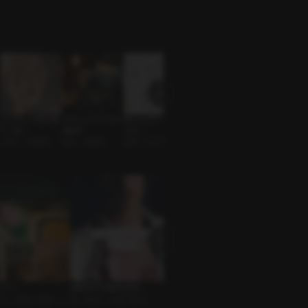
コシウォンの花は散
元カレにナンパされ
推しとのデート（ヒ
子猫ちゃん
また会いましたね
り、咲く
る確率
ョヌ）
同棲 • 人外
曖昧な関係 • 肉食
片思い • 純情男
再会 • 未練男
優男 • ヒョヌ
系男子
トリー
城南男子高校同窓会
こんな日は君と車で
寝台列
 • 先生と生徒 • 年
BL • 再会 • 片想い受け
ｼﾁｭｴｰｼｮﾝﾎﾞｲｽ • 同期 • 優男
ｼﾁｭｴｰ