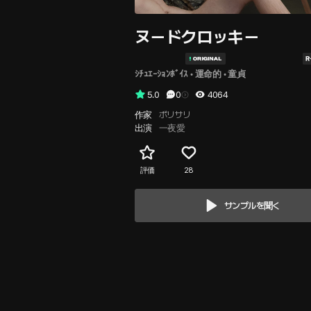
ヌードクロッキー
ｼﾁｭｴｰｼｮﾝﾎﾞｲｽ
 • 
運命的
 • 
童貞
5.0
0
4064
作家
ボリサリ
出演
一夜愛
評価
28
サンプルを聞く