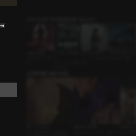
ｼﾁｭｴｰｼｮﾝﾎﾞｲｽの作品を見つけよう！
お嬢様の秘密
トラウマ：時を越え
上から見てました
休み中も出勤します
身分の違い • 西洋
て
サークル • 運動好き
社内恋愛 • 優男
風
タイムリープ • 傷を
の男
抱えた男
出演声優の他の作品
怪しいエステ店
男友達＋男友達
初恋ヒス
BL • 俺様系男子 • 絶倫攻め
ｼﾁｭｴｰｼｮﾝﾎﾞｲｽ • 友達 • 複数プレ
ボイスドラマ