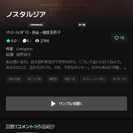
ノスタルジア
ｼﾁｭｴｰｼｮﾝﾎﾞｲｽ
 • 
再会
 • 
俺様系男子
15
5.0
5
2766
作家
Livingston
出演
綾野綾斗
私は悪い女だ。自ら別れを告げておきながら、こうして会いに行くなんて。
あなたのこと、忘れたかった。でも、できなかったー。 だからあなたが働く
工房を探して、予約したの。 私を許すことはできないだろうけど···。忘れた
い香りには、また香りを重ねて上書きするものだと、あなたは言う。薄れて
#
現代物
#
ピュア系
#
愛憎
#
悪い女
#
ストーリー中心
#
シチュボ
いくあの香りを、もう一度あなたで重ねたい。
サンプルを聞く
話数
1
コメント
5
作品紹介