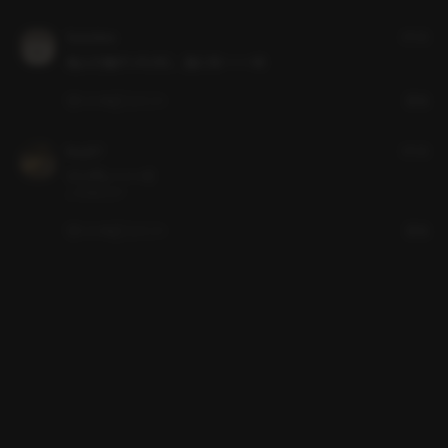
Sunshine
2年前
他人行儀だったのに、急に何ーーー!!!!
いいね
コメント
通報
Key67
2年前
ツンデレーーー‼︎
ノスタルジア
いいね
コメント
通報