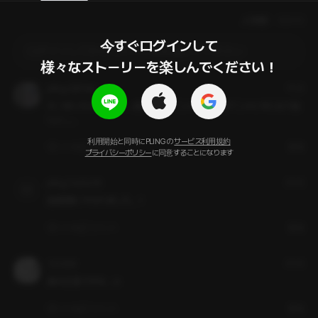
人気順
最新順
今すぐログインして

ログインしてからコメントを作成してください
様々なストーリーを楽しんでください！
pling_FjEFsM
1年前
え！めっちゃ声いい……色んなBLアニメとか学園アニメとかに出て欲
しい……
利用開始と同時にPLINGの
サービス利用規約
いいね
コメント
通報
プライバシーポリシー
に同意することになります
pling_YwGz76
2年前
急展開にやられました…！
いいね
コメント
通報
うさみみ
2年前
体は正直ですな…☺️
いいね
コメント
通報