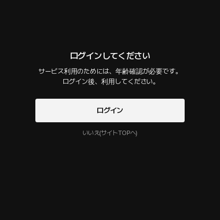
プレゼントを贈る
選択購入
最新順
今すぐログインして

様々なストーリーを楽しんでください！
ログインしてください
全編
24 PLING
12分
•
2024.09.14
サービス利用のためには、年齢確認が必要です。

 ログイン後、利用してください。
利用開始と同時にPLINGの
サービス利用規約
試用版
ログイン
プライバシーポリシー
に同意することになります
無料
8分
•
2024.09.14
いいえ(サイトTOPへ)
このクリエイターの他の作品
もっと見る