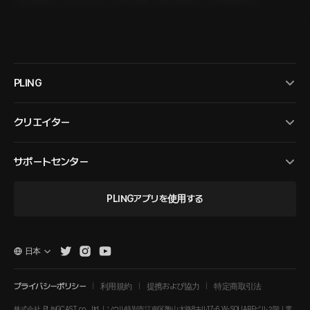
PLING
クリエイター
サポートセンター
PLINGアプリを使用する
日本
プライバシーポリシー
利用規約
提携および協力
特定商取引法
株式会社 PLINGCAST co., ltd. | ソウル特別市江南区陶山大路8キル17-6 W-SQUAREビル２階 | 電