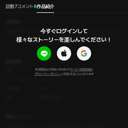
話数
7
コメント
8
作品紹介
作品紹介
今すぐログインして

【韓国語音声】 「寂しい夜、一緒に過ごしましょう」というタイトルに惹かれ入室
した、アプリ内のルーム。初めて聞く男の声。 彼は私に、服を脱ぐよう指示
様々なストーリーを楽しんでください！
した。 男の命令を断ることができず、始まる夜ー。
詳細情報
利用開始と同時にPLINGの
サービス利用規約
作家
チェリン
プライバシーポリシー
に同意することになります
オーディオ出演
ウヨン
ヤンtv
ドンヒ
ソンレ
ジョンヒ
年齢制限
R-18
製作
PLING STUDIO
関連キーワード
#
言葉責め
#
ワンナイト
#
現代物
#
濡れ場多め
#
官能度高め