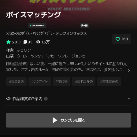
ボイスマッチング
ｼﾁｭｴｰｼｮﾝﾎﾞｲｽ
 • 
ﾏｯﾁﾝｸﾞｱﾌﾟﾘ
 • 
テレフォンセックス
163
5.0
8
1.6万
作家
チェリン
出演
ウヨン
ヤンtv
ドンヒ
ソンレ
ジョンヒ
【韓国語音声】 「寂しい夜、一緒に過ごしましょう」というタイトルに惹かれ入
室した、アプリ内のルーム。初めて聞く男の声。 彼は私に、服を脱ぐよう
指示した。 男の命令を断ることができず、始まる夜ー。
#
言葉責め
#
ワンナイト
#
現代物
#
濡れ場多め
#
官能度高め
作品鑑賞のご案内
サンプルを聞く