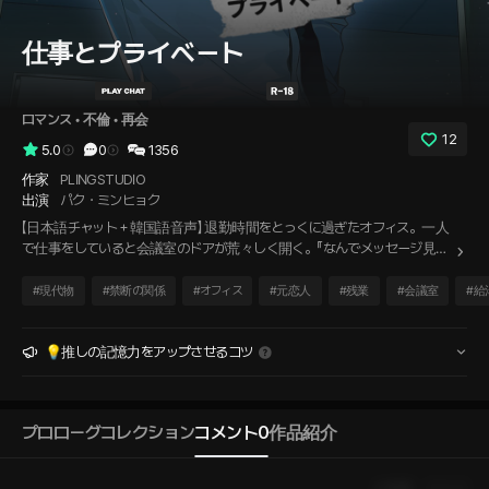
仕事とプライベート
ロマンス
 • 
不倫
 • 
再会
12
5.0
0
1356
作家
PLINGSTUDIO
出演
パク・ミンヒョク
【日本語チャット＋韓国語音声】 退勤時間をとっくに過ぎたオフィス。一人
で仕事をしていると会議室のドアが荒々しく開く。『なんでメッセージ見な
いんですか？』10年ぶりに同じ会社で再会した元恋人。今は別のチームのチ
ーム長で——既婚男性だ。二人とも分かっている。こうしてはいけないこ
#
現代物
#
禁断の関係
#
オフィス
#
元恋人
#
残業
#
会議室
#
給
とを。
💡推しの記憶力をアップさせるコツ
プロローグ
コレクション
コメント
0
作品紹介
人気順
最新順