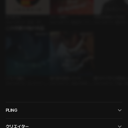
IN AND IN
ツリーの飾り
卒業式が終わってから
ｼﾁｭｴｰｼｮﾝﾎﾞｲｽ • 友達 • 3P
ｼﾁｭｴｰｼｮﾝﾎﾞｲｽ • 運命的 • ファン
ｼﾁｭｴｰｼｮﾝﾎﾞｲｽ • 選択型
この作家の他の作品
タジー
いの男
こういう趣向
俺の妻を誘惑してくれ
妻のチャプチェが美味し
ｼﾁｭｴｰｼｮﾝﾎﾞｲｽ • ワンナイト • 女
ｼﾁｭｴｰｼｮﾝﾎﾞｲｽ • 見知らぬ男 • 不
た理由
ｼﾁｭｴｰｼｮﾝﾎﾞｲｽ • 不倫 •
攻め×男受け
倫
PLING
クリエイター