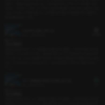
言葉に、最初は冗談だと思った。けれど彼がグローブボックスから取り出し
たのは、小さなリングケース。『ずっと前から準備してたんだけど』私はしばら
く泣いては笑ってを繰り返した。もう誰の目も気にする必要がない場所で、
彼が距離を縮めてきた。
1. 休み中も出勤します 1話
19 PLING
10分
•
2026.06.20
セリフの確認
長期休み初めてのデート。映画館では教え子に遭遇し、わざわざ遠くまで足
を延ばして入ったカフェでも、自転車に乗ったクラスの生徒たちと鉢合わせ
してしまった。さらには急用で立ち寄った学校の職員室では教頭先生と鉢合
わせ。『とりあえずここから出よう。一日中気を張ってばかりで疲れちゃっ
た。』
1. 【体験版】 休み中も出勤します 1話
無料
3分
•
2026.06.20
セリフの確認
長期休み初めてのデート。映画館では教え子に遭遇し、わざわざ遠くまで足
を延ばして入ったカフェでも、自転車に乗ったクラスの生徒たちと鉢合わせ