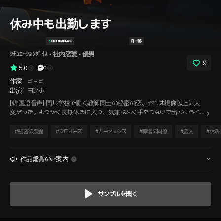
休み中も出勤します
ｼﾁｭｴｰｼｮﾝﾎﾞｲｽ
 • 
社内恋愛
 • 
優男
9
5.0
1
作家
ミョミ
出演
ヨンホ
【韓国語音声】 同じ学校で働く教師同士の秘密の恋。それは想像以上に大
変だった。ようやく長期休みに入り、気兼ねなく手をつないで出かけられ
ると期待していたのに、映画館でもカフェでも、果ては学校の職員室でさ
え、生徒や教頭先生と鉢合わせしてしまう。そのたびに心臓が跳ね上が
#
秘密の恋愛
#
プロポーズ
#
カーセックス
#
職場の同僚
#
恋人
#
休み
る。落ち着いている彼とは対照的に、私は一日中緊張の糸が途切れなかっ
た。そうしてへとへとになって帰る車の中で、彼は平然と言った。『いっそ
結婚したほうが楽だな。』
作品鑑賞のご案内
サンプルを聞く