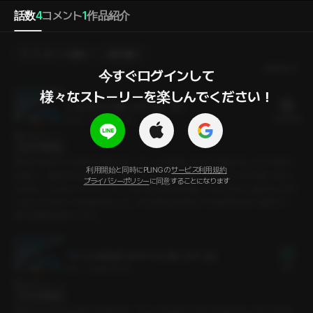
話数
4
コメント
1
作品紹介
プレゼントを贈る
選択購入
最新順
今すぐログインして

様々なストーリーを楽しんでください！
2. 休み中も出勤します 2話（完）
20 PLING
18分
•
2026.06.20
セリフの確認
緊張も冷めやらぬ帰りの車の中。『いっそ結婚したほうが楽だな』と言う彼の
利用開始と同時にPLINGの
サービス利用規約
言葉に、最初は冗談だと思った。けれど彼がグローブボックスから取り出し
プライバシーポリシー
に同意することになります
たのは、小さなリングケース。『ずっと前から準備してたんだけど』私はしばら
く泣いては笑ってを繰り返した。もう誰の目も気にする必要がない場所で、
彼が距離を縮めてきた。
2. 【体験版】 休み中も出勤します 2話
無料
3分
•
2026.06.20
セリフの確認
緊張も冷めやらぬ帰りの車の中。『いっそ結婚したほうが楽だな』と言う彼の