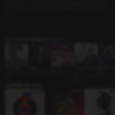
してしまった。さらには急用で立ち寄った学校の職員室では教頭先生と鉢合
わせ。『とりあえずここから出よう。一日中気を張ってばかりで疲れちゃっ
た。』
ｼﾁｭｴｰｼｮﾝﾎﾞｲｽの作品を見つけよう！
口説きの鬼才
下の階
もぐもぐ
大公も侯爵も好きな
仮想通貨で大
先輩と後輩 • 肉食
隣人 • 誘惑男
恋人 • 優男
んだもん
た女
系男子
逆ハーレム • ずるい
元カレ • 年上
男子
出演声優の他の作品