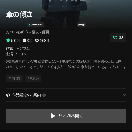
傘の傾き
ｼﾁｭｴｰｼｮﾝﾎﾞｲｽ
 • 
隣人
 • 
優男
33
5.0
3
2686
作家
ヨンサム
出演
ウヨン
【韓国語音声】 いつもと変わらない仕事終わりの帰り道。地下鉄の出口に向
かって歩いていると、降りてくる人たちがみんな傘を持っている。まさか、
雨降ってるの?! 慌て出口まで駆け上がると、外は土砂降りの雨！どうしよ
う…コンビニで傘を買って帰るには、今までそんなに遠くないし、わざわざ
#
現代物
#
片思い
買うのもなぁ。そうやって迷っていると、後ろから声が聞こえた。「傘、お
持ちじゃないんですね。よかったらご一緒にどうですか？」
作品鑑賞のご案内
サンプルを聞く