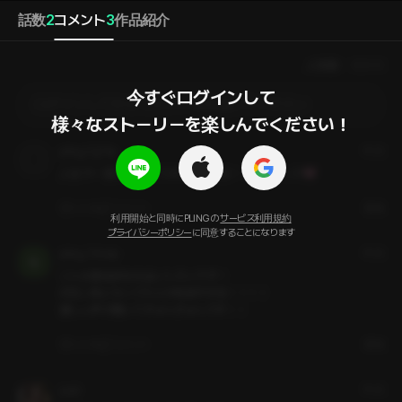
話数
2
コメント
3
作品紹介
人気順
最新順
今すぐログインして

ログインしてからコメントを作成してください
様々なストーリーを楽しんでください！
pling_FgTlie
1年前
人生で一度は経験してみたいやつ笑！！最高でした🩷
いいね
コメント
通報
利用開始と同時にPLINGの
サービス利用規約
プライバシーポリシー
に同意することになります
pling_78ckjc
1年前
こんな運命的な出会いしたいです！

お互い気になってたとか奇跡すぎる！！！！

優しい声が響いてきゅんきゅんです！！
いいね
コメント
通報
yupi
1年前