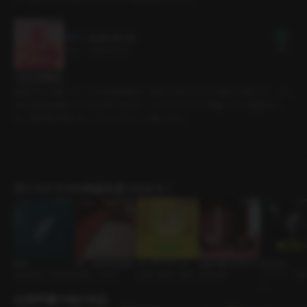
1. 友達の弟 1話
無料
15分
•
2025.01.31
セリフの確認
後輩たちは速いペースでお酒を飲み、私もつられてすぐに酔いが回った。少し
外の空気を吸おうと店の外に出ると、入り口でタバコを吸っている彼がい
た。彼は私に聞いた。「アイスクリーム食べる？」
ボイスドラマの作品を見つけよう！
蜜月
MT - 合宿の真夜中
オープンマインド
社長の家でですか？
掛け合い
新婚夫婦 • あまあま
同期 • 大学生
先輩と後輩 • 優男
社内恋愛
オフィス • ず
子
出演声優の他の作品