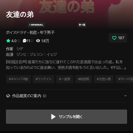
友達の弟
ボイスドラマ
 • 
初恋
 • 
年下男子
197
4.0
11
1.8万
作家
シデ
出演
ジンヒ
ジェシン
イェジ
【韓国語音声】 後輩たちに強引に連れてこられた居酒屋で出会った彼。私を
知っているかのように振る舞い、突然お酒を飲もうと言い出した。それ以
降の記憶はあまりない。どうやってお酒を飲み、どうやって話が弾み、どう
やってキスをしていたのか。そして翌日、友達とカフェでその話をしている
#
キャンパス物
#
ワンナイト
#
一途男
#
純情男
#
片想い男
#
ガードの
と、誰かが歩いて入ってきた。が、...その男性が歩いてきていた！
作品鑑賞のご案内
サンプルを聞く