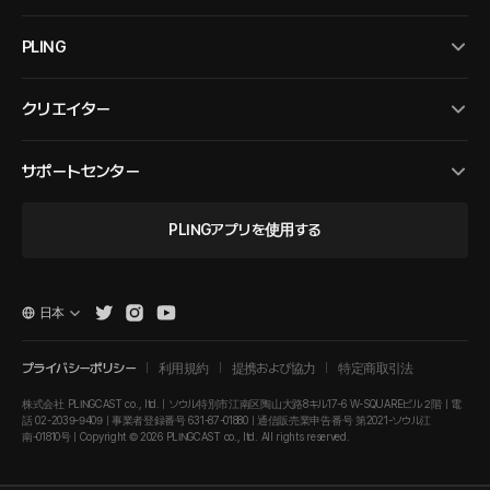
PLING
クリエイター
サポートセンター
PLINGアプリを使用する
日本
プライバシーポリシー
利用規約
提携および協力
特定商取引法
株式会社 PLINGCAST co., ltd. | ソウル特別市江南区陶山大路8キル17-6 W-SQUAREビル２階 | 電
話 02-2039-9409 | 事業者登録番号 631-87-01880 | 通信販売業申告番号 第2021-ソウル江
南-01810号 | Copyright © 2026 PLINGCAST co., ltd. All rights reserved.