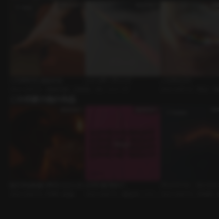
このままだと遅刻する
レインボーブリッジ
ノスタルジア
ｼﾁｭｴｰｼｮﾝﾎﾞｲｽ • 新婚夫婦 • 浴室
BL • GL • シリーズ
ｼﾁｭｴｰｼｮﾝﾎﾞｲｽ • 再会 
この作家の他の作品
子
私たちは友達と呼ぶことにした
LOVE ME RIGHT
グッドナイト・セックス
ｼﾁｭｴｰｼｮﾝﾎﾞｲｽ • FWB • 絶倫
ｼﾁｭｴｰｼｮﾝﾎﾞｲｽ • 運命的 • シリー
タム
ｼﾁｭｴｰｼｮﾝﾎﾞｲｽ • ASMR 
ズ