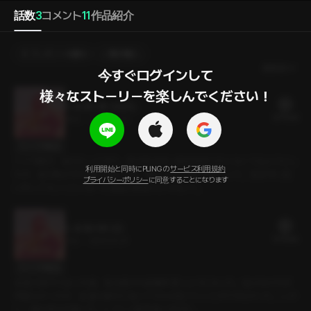
話数
3
コメント
11
作品紹介
プレゼントを贈る
選択購入
最新順
今すぐログインして

様々なストーリーを楽しんでください！
3. 友達の弟 3話(完)
20 PLING
19分
•
2025.01.31
セリフの確認
ドアが開き、彼が入ってきた。私は気まずい状況を作りたくなくて出ようとし
利用開始と同時にPLINGの
サービス利用規約
たが、彼が私の手を掴んで言った。「触ったりしないから、いて。気まずい思
プライバシーポリシー
に同意することになります
いをしてもここにいるべき理由があるんじゃない？」
2. 友達の弟 2話
19 PLING
11分
•
2025.01.31
セリフの確認
友達の弟だと知った後、私は彼から距離を置くようになった。知らなければ
問題なかったが、友達の弟だと知ってからは近づくことができなかった。しか
し、彼は考えが違った。しつこく私を追いかけた。