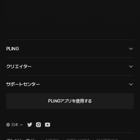
PLING
クリエイター
サポートセンター
PLINGアプリを使用する
日本