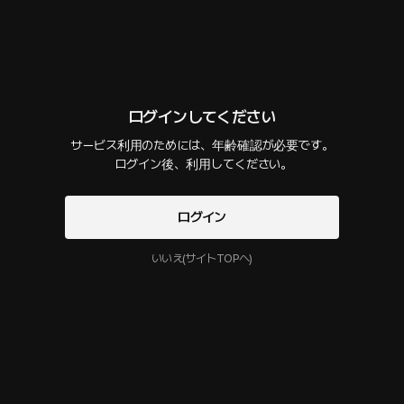
話数
1
コメント
0
作品紹介
プレゼントを贈る
カートに入れる
最新順
今すぐログインして

ログインしてください
様々なストーリーを楽しんでください！
サービス利用のためには、年齢確認が必要です。

彼氏のいる女友達の家で
 ログイン後、利用してください。
50 PLING
26分
•
2025.03.21
セリフの確認
ログイン
自分なりにうまくやっていると思っていたが、最近、私との関係を避けていた
利用開始と同時にPLINGの
サービス利用規約
彼氏のせいで悩みがあった。男友達に連絡して、私の家に連れてきたあとで
プライバシーポリシー
に同意することになります
起きたことはスリルそのものだった。
いいえ(サイトTOPへ)
このクリエイターの他の作品
もっと見る