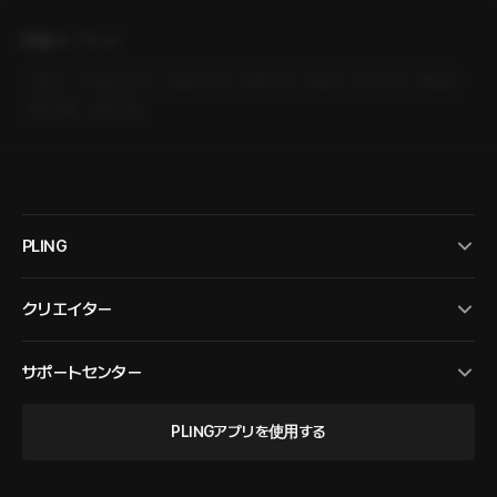
関連キーワード
#
優男
#
肉食系男子
#
物語中心
#
事件物
#
復讐
#
浮気者
#
離婚
#
専門職
#
現代物
PLING
クリエイター
サポートセンター
PLINGアプリを使用する