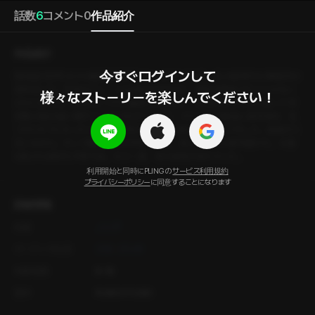
話数
6
コメント
0
作品紹介
作品紹介
今すぐログインして

【韓国語音声】 夫から離婚届を突きつけられたその日、私は復讐代行事務所の
扉を叩いた。所長のナム・イルは私を見るなり、場所を間違えたんじゃない
様々なストーリーを楽しんでください！
のかと言った。SNSひとつで不倫相手を特定し、現場写真まで自ら撮って学
習塾の掲示板に晒すという計画まで立てた。ホテル前の路地に身を潜め、見
つかりそうになったとき、彼は私を腕の中に抱き寄せてキスをした。偽装だと
言いながら。そして離婚届に判を押した日、私は再びその扉を開けた。今度
は私から彼を引き寄せる。もう一度、あの表情が見たかった。
利用開始と同時にPLINGの
サービス利用規約
プライバシーポリシー
に同意することになります
詳細情報
作家
ノンブ
オーディオ出演
ジヌ
ジンホ
年齢制限
R-18
製作
PLING STUDIO