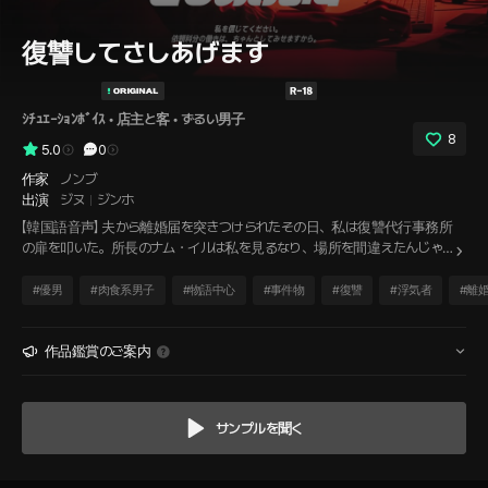
復讐してさしあげます
ｼﾁｭｴｰｼｮﾝﾎﾞｲｽ
 • 
店主と客
 • 
ずるい男子
8
5.0
0
作家
ノンブ
出演
ジヌ
ジンホ
【韓国語音声】 夫から離婚届を突きつけられたその日、私は復讐代行事務所
の扉を叩いた。所長のナム・イルは私を見るなり、場所を間違えたんじゃ
ないのかと言った。SNSひとつで不倫相手を特定し、現場写真まで自ら撮
って学習塾の掲示板に晒すという計画まで立てた。ホテル前の路地に身を
#
優男
#
肉食系男子
#
物語中心
#
事件物
#
復讐
#
浮気者
#
離
潜め、見つかりそうになったとき、彼は私を腕の中に抱き寄せてキスをし
た。偽装だと言いながら。そして離婚届に判を押した日、私は再びその扉
を開けた。今度は私から彼を引き寄せる。もう一度、あの表情が見たかっ
作品鑑賞のご案内
た。
サンプルを聞く